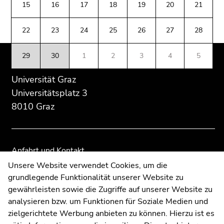
(Zugriffstaste
15
16
17
18
19
20
21
Übersicht
Übersicht
5)
der
der
Zu
22
23
24
25
26
27
28
Seitenbereiche
Seitenbereiche
den
Seiteneinstellungen
29
30
1
2
3
4
5
(Benutzer/Sprache)
(Zugriffstaste
Universität Graz
8)
Universitätsplatz 3
Zur
8010 Graz
Suche
(Zugriffstaste
9)
Anfahrt und Kontakt
Ende
Kommunikation und Öffentlichkeitsarbeit
Unsere Website verwendet Cookies, um die
dieses
grundlegende Funktionalität unserer Website zu
Moodle
Seitenbereichs.
gewährleisten sowie die Zugriffe auf unserer Website zu
Zur
UNIGRAZonline
analysieren bzw. um Funktionen für Soziale Medien und
Übersicht
Impressum
zielgerichtete Werbung anbieten zu können. Hierzu ist es
der
Datenschutzerklärung