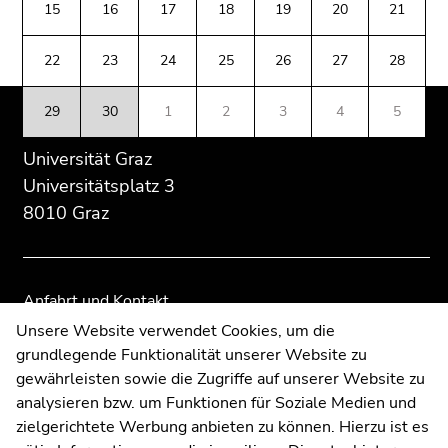
(Zugriffstaste
15
16
17
18
19
20
21
Übersicht
Übersicht
5)
der
der
Zu
22
23
24
25
26
27
28
Seitenbereiche
Seitenbereiche
den
Seiteneinstellungen
29
30
1
2
3
4
5
(Benutzer/Sprache)
(Zugriffstaste
Universität Graz
8)
Universitätsplatz 3
Zur
8010 Graz
Suche
(Zugriffstaste
9)
Anfahrt und Kontakt
Ende
Kommunikation und Öffentlichkeitsarbeit
Unsere Website verwendet Cookies, um die
dieses
grundlegende Funktionalität unserer Website zu
Moodle
Seitenbereichs.
gewährleisten sowie die Zugriffe auf unserer Website zu
Zur
UNIGRAZonline
analysieren bzw. um Funktionen für Soziale Medien und
Übersicht
Impressum
zielgerichtete Werbung anbieten zu können. Hierzu ist es
der
Datenschutzerklärung