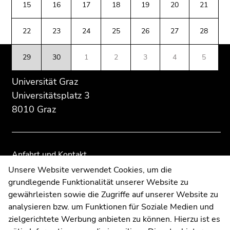
(Zugriffstaste
15
16
17
18
19
20
21
Übersicht
Übersicht
5)
der
der
Zu
22
23
24
25
26
27
28
Seitenbereiche
Seitenbereiche
den
Seiteneinstellungen
29
30
1
2
3
4
5
(Benutzer/Sprache)
(Zugriffstaste
Universität Graz
8)
Universitätsplatz 3
Zur
8010 Graz
Suche
(Zugriffstaste
9)
Anfahrt und Kontakt
Ende
Kommunikation und Öffentlichkeitsarbeit
Unsere Website verwendet Cookies, um die
dieses
grundlegende Funktionalität unserer Website zu
Moodle
Seitenbereichs.
gewährleisten sowie die Zugriffe auf unserer Website zu
Zur
UNIGRAZonline
analysieren bzw. um Funktionen für Soziale Medien und
Übersicht
Impressum
zielgerichtete Werbung anbieten zu können. Hierzu ist es
der
Datenschutzerklärung