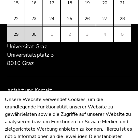
(Zugriffstaste
15
16
17
18
19
20
21
Übersicht
Übersicht
5)
der
der
Zu
22
23
24
25
26
27
28
Seitenbereiche
Seitenbereiche
den
Seiteneinstellungen
29
30
1
2
3
4
5
(Benutzer/Sprache)
Universität Graz
(Zugriffstaste
8)
Universitätsplatz 3
Zur
8010 Graz
Suche
(Zugriffstaste
9)
Anfahrt und Kontakt
Ende
Kommunikation und Öffentlichkeitsarbeit
Unsere Website verwendet Cookies, um die
dieses
grundlegende Funktionalität unserer Website zu
Moodle
Seitenbereichs.
gewährleisten sowie die Zugriffe auf unserer Website zu
UNIGRAZonline
Zur
analysieren bzw. um Funktionen für Soziale Medien und
Impressum
Übersicht
zielgerichtete Werbung anbieten zu können. Hierzu ist es
Datenschutzerklärung
der
nötig Informationen an die jeweiligen Dienstanbieter