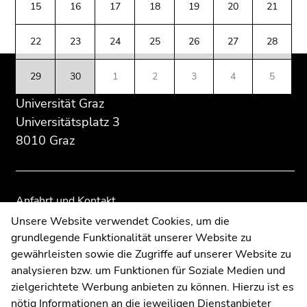
(Zugriffstaste
15
16
17
18
19
20
21
Übersicht
Übersicht
5)
der
der
Zu
22
23
24
25
26
27
28
Seitenbereiche
Seitenbereiche
den
Seiteneinstellungen
29
30
1
2
3
4
5
(Benutzer/Sprache)
Universität Graz
(Zugriffstaste
8)
Universitätsplatz 3
Zur
8010 Graz
Suche
(Zugriffstaste
9)
Anfahrt und Kontakt
Ende
Kommunikation und Öffentlichkeitsarbeit
Unsere Website verwendet Cookies, um die
dieses
grundlegende Funktionalität unserer Website zu
Moodle
Seitenbereichs.
gewährleisten sowie die Zugriffe auf unserer Website zu
UNIGRAZonline
Zur
analysieren bzw. um Funktionen für Soziale Medien und
Impressum
Übersicht
zielgerichtete Werbung anbieten zu können. Hierzu ist es
Datenschutzerklärung
der
nötig Informationen an die jeweiligen Dienstanbieter