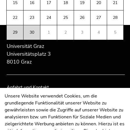
(Zugriffstaste
15
16
17
18
19
20
21
Übersicht
Übersicht
5)
der
der
Zu
22
23
24
25
26
27
28
Seitenbereiche
Seitenbereiche
den
Seiteneinstellungen
29
30
1
2
3
4
5
(Benutzer/Sprache)
(Zugriffstaste
Universität Graz
8)
Universitätsplatz 3
Zur
8010 Graz
Suche
(Zugriffstaste
9)
Anfahrt und Kontakt
Ende
Kommunikation und Öffentlichkeitsarbeit
Unsere Website verwendet Cookies, um die
dieses
grundlegende Funktionalität unserer Website zu
Moodle
Seitenbereichs.
gewährleisten sowie die Zugriffe auf unserer Website zu
Zur
UNIGRAZonline
analysieren bzw. um Funktionen für Soziale Medien und
Übersicht
Impressum
zielgerichtete Werbung anbieten zu können. Hierzu ist es
der
Datenschutzerklärung