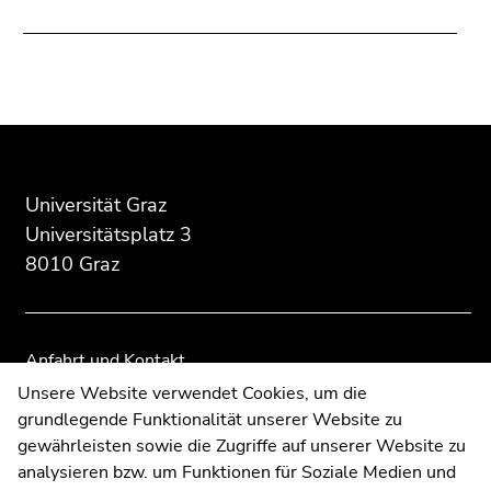
Media:
Beginn
Ende
Ende
des
dieses
dieses
Seitenbereichs:
Seitenbereichs.
Seitenbereichs.
Zusatzinformationen:
Zur
Zur
Universität Graz
Übersicht
Übersicht
der
der
Universitätsplatz 3
Seitenbereiche
Seitenbereiche
8010 Graz
Anfahrt und Kontakt
Kommunikation und Öffentlichkeitsarbeit
Unsere Website verwendet Cookies, um die
grundlegende Funktionalität unserer Website zu
Moodle
gewährleisten sowie die Zugriffe auf unserer Website zu
UNIGRAZonline
analysieren bzw. um Funktionen für Soziale Medien und
Impressum