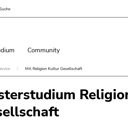
Suche
dium
Community
udium
Community
ervice
MA Religion Kultur Gesellschaft
terstudium Religio
ellschaft