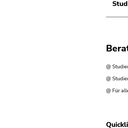
Stud
Bera
@ Studie
@ Studien
@ Für al
Quickl