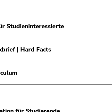
für Studieninteressierte
kbrief | Hard Facts
iculum
ation für Studierende